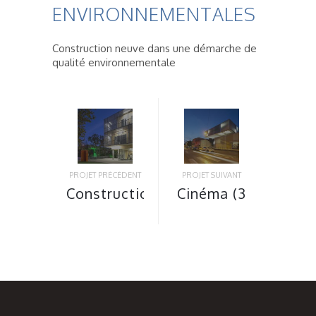
ENVIRONNEMENTALES
Construction neuve dans une démarche de
qualité environnementale
PROJET PRÉCÉDENT
PROJET SUIVANT
Construction
Cinéma (3
de l’IMMS
salles et
– Site le
une
La « Friche
brasserie)
de La belle
+
de Mai » à
extension