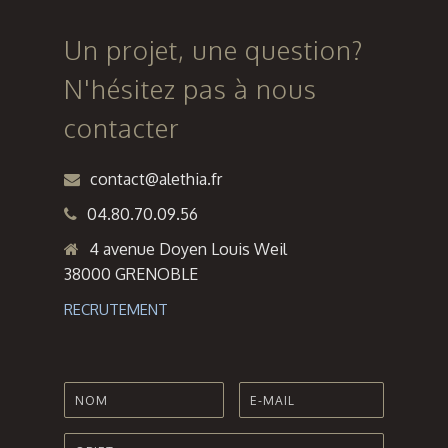
Marseille
à Six-
Fours-les-
Un projet, une question?
Plages
N'hésitez pas à nous
contacter
contact@alethia.fr
04.80.70.09.56
4 avenue Doyen Louis Weil
38000 GRENOBLE
RECRUTEMENT