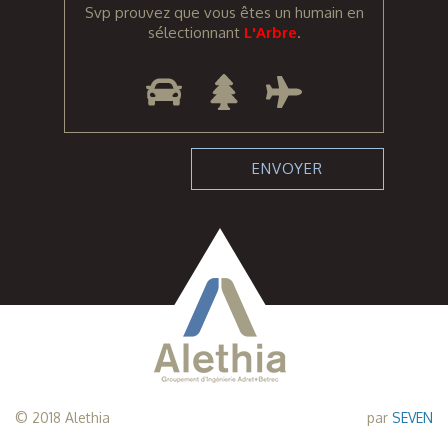
Svp prouvez que vous êtes un humain en
sélectionnant
L'Arbre
.
© 2018 Alethia
par
SEVEN