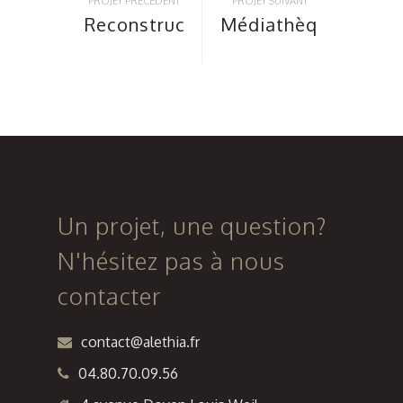
PROJET PRÉCÉDENT
PROJET SUIVANT
Reconstruction
Médiathèque
du centre
intercommunale
culturel
du «
Clément
Quartier
David à
de la
Roquevaire
Créativité
et de la
Connaissance
Un projet, une question?
» à Toulon
N'hésitez pas à nous
contacter
contact@alethia.fr
04.80.70.09.56