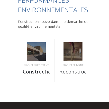
PERFORMANCES
ENVIRONNEMENTALES
Construction neuve dans une démarche de
qualité environnementale
PROJET PRÉCÉDENT
PROJET SUIVANT
Construction
Reconstruction
du
du centre
gymnase
culturel
du collège
Clément
Malraux à
David à
Marseille
Roquevaire