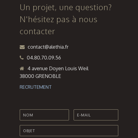
LOGEMENTS
A
Un projet, une question?
A
GRENOBLE
N'hésitez pas à nous
AVIGNON
(38)
contacter
contact@alethia.fr
04.80.70.09.56
4 avenue Doyen Louis Weil
38000 GRENOBLE
RECRUTEMENT