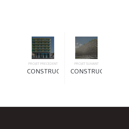
PROJET PRÉCÉDENT
PROJET SUIVANT
CONSTRUCTION
CONSTRUCTION
D’UNE
DU
RÉSIDENCE
PARKING
ÉTUDIANTE
AÉRIEN
«
PAVILLON
MIROITERIE
DE LA
» 111
MOBILITÉ