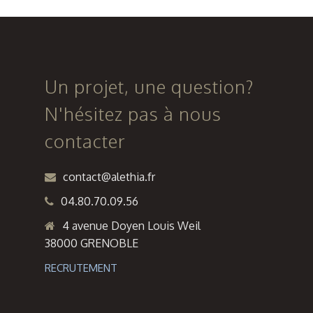
ILOT E4 A
“40
LYON
ARLEQUIN”
CONFLUENCE
(154
(69)
LOGEMENTS)
Un projet, une question?
–
N'hésitez pas à nous
QUARTIER
contacter
VILLENEUVE
A
contact@alethia.fr
GRENOBLE
04.80.70.09.56
4 avenue Doyen Louis Weil
38000 GRENOBLE
RECRUTEMENT