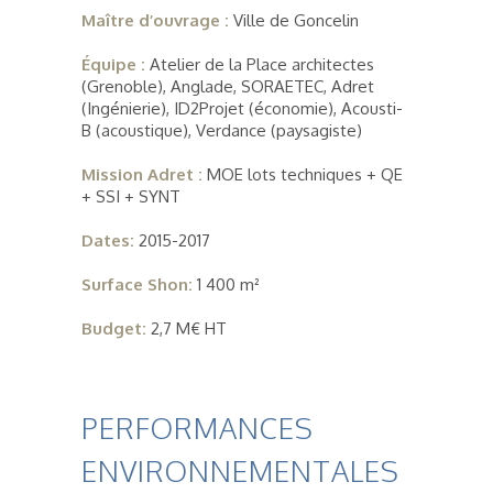
Maître d’ouvrage :
Ville de Goncelin
Équipe :
Atelier de la Place architectes
(Grenoble), Anglade, SORAETEC, Adret
(Ingénierie), ID2Projet (économie), Acousti-
B (acoustique), Verdance (paysagiste)
Mission Adret :
MOE lots techniques + QE
+ SSI + SYNT
Dates:
2015-2017
Surface Shon:
1 400 m²
Budget:
2,7 M€ HT
PERFORMANCES
ENVIRONNEMENTALES