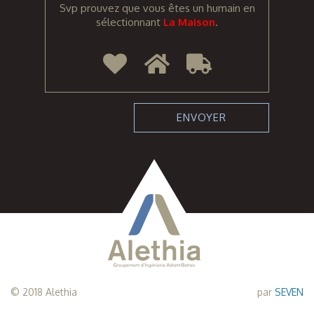
Svp prouvez que vous êtes un humain en
sélectionnant
La Maison
.
© 2018 Alethia
par
SEVEN