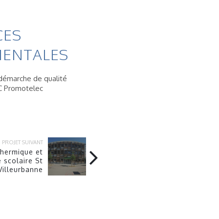
CES
ENTALES
démarche de qualité
C Promotelec
PROJET SUIVANT
thermique et
 scolaire St
Villeurbanne