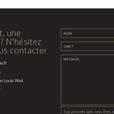
t, une
? N'hésitez
us contacter
a.fr
6
n Louis Weil
E
Svp prouvez que vous êtes u