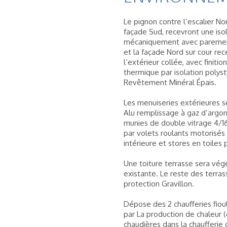
Le pignon contre l’escalier Nor
façade Sud, recevront une isol
mécaniquement avec parement
et la façade Nord sur cour rec
l’extérieur collée, avec finit
thermique par isolation polyst
Revêtement Minéral Épais.
Les menuiseries extérieures 
Alu remplissage à gaz d’argon
munies de double vitrage 4/16
par volets roulants motorisés 
intérieure et stores en toile
Une toiture terrasse sera végé
existante. Le reste des terras
protection Gravillon.
Dépose des 2 chaufferies fio
par La production de chaleur
chaudières dans la chaufferie