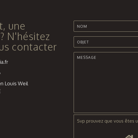
t, une
? N'hésitez
us contacter
a.fr
6
n Louis Weil
E
Svp prouvez que vous êtes u