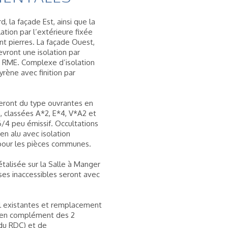
d, la façade Est, ainsi que la
ation par l’extérieure fixée
 pierres. La façade Ouest,
evront une isolation par
ion RME. Complexe d’isolation
yrène avec finition par
seront du type ouvrantes en
, classées A*2, E*4, V*A2 et
/4 peu émissif. Occultations
en alu avec isolation
s pour les pièces communes.
talisée sur la Salle à Manger
ses inaccessibles seront avec
ul existantes et remplacement
 (en complément des 2
 du RDC) et de