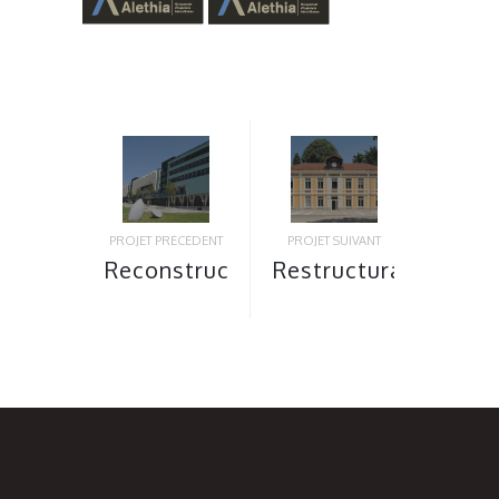
PROJET PRÉCÉDENT
PROJET SUIVANT
Reconstruction
Restructuration
de la cité
Externat +
scolaire
1/2
Jean
pension
Prévost à
Lycée
Villard de
Ferdinand
Lans
Buisson à