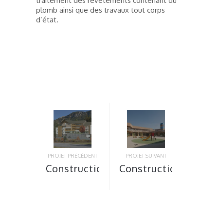
traitement des revêtements contenant du
plomb ainsi que des travaux tout corps
d’état.
PROJET PRÉCÉDENT
PROJET SUIVANT
Construction
Construction
d’un
d’un pôle
EHPAD de
éducatif
82
de 50