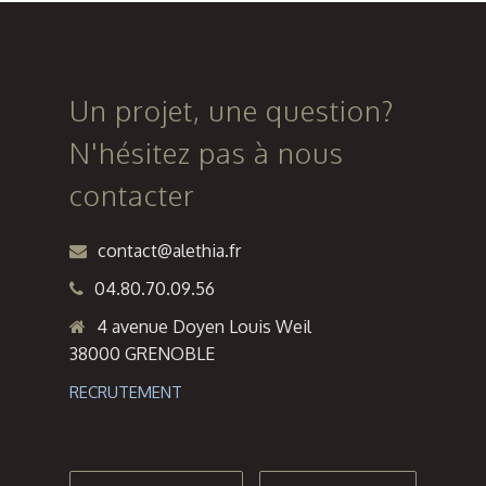
à GRIGNY
Marie
(69)
Bordas à
Lyon
Un projet, une question?
N'hésitez pas à nous
contacter
contact@alethia.fr
04.80.70.09.56
4 avenue Doyen Louis Weil
38000 GRENOBLE
RECRUTEMENT