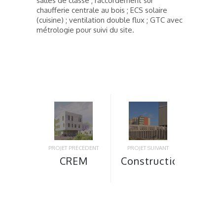
salles de classe ; raccordement sur
chaufferie centrale au bois ; ECS solaire
(cuisine) ; ventilation double flux ; GTC avec
métrologie pour suivi du site.
PROJET PRÉCÉDENT
PROJET SUIVANT
CREM
Construction
Rénovation
du groupe
Groupe
scolaire
Scolaire
avec
Joliot Curie
gymnase