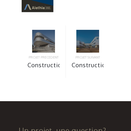
PROJET PRÉCÉDENT
PROJET SUIVANT
Construction
Construction
d’un
d’un pôle
bâtiment
séniors à
pédagogique
Valence
sur le site
de l’IMT à
Grenoble
Un projet, une question?