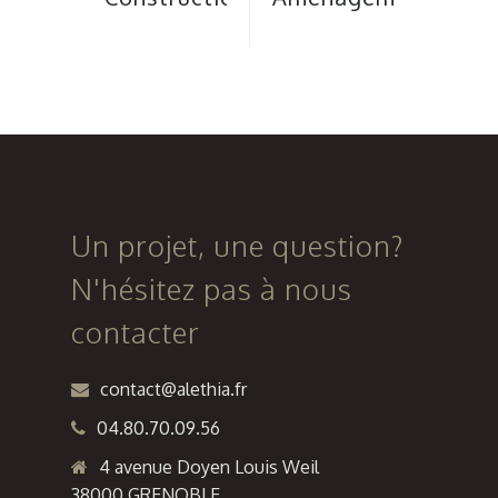
de la
de la «
Maison du
Coulée
Tourisme
Verte » à
du
Carpentras
Queyras à
Château-
Ville-
Un projet, une question?
Vieille
N'hésitez pas à nous
contacter
contact@alethia.fr
04.80.70.09.56
4 avenue Doyen Louis Weil
38000 GRENOBLE