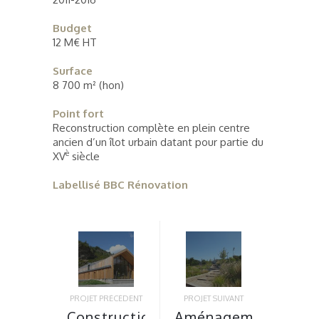
Budget
12 M€ HT
Surface
8 700 m² (hon)
Point fort
Reconstruction complète en plein centre
ancien d’un îlot urbain datant pour partie du
è
XV
siècle
Labellisé BBC Rénovation
PROJET PRÉCÉDENT
PROJET SUIVANT
Construction
Aménagement