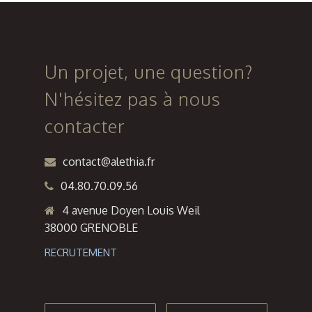
Sermenaz
Charvieu
» à
Rillieux-
Un projet, une question?
La-Pape
N'hésitez pas à nous
contacter
contact@alethia.fr
04.80.70.09.56
4 avenue Doyen Louis Weil
38000 GRENOBLE
RECRUTEMENT