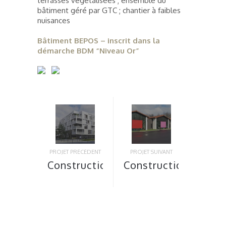
terrasses végétalisées ; ensemble du
bâtiment géré par GTC ; chantier à faibles
nuisances
Bâtiment BEPOS – inscrit dans la
démarche BDM “Niveau Or”
PROJET PRÉCÉDENT
PROJET SUIVANT
Construction
Construction
de 86
de l’école
logements
maternelle
sociaux «
du petit
Balcons de
prince à