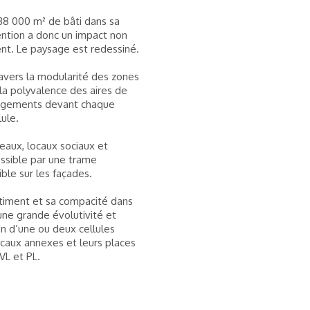
38 000 m² de bâti dans sa
ention a donc un impact non
nt. Le paysage est redessiné.
travers la modularité des zones
 la polyvalence des aires de
rgements devant chaque
ule.
reaux, locaux sociaux et
ssible par une trame
ible sur les façades.
âtiment et sa compacité dans
une grande évolutivité et
n d’une ou deux cellules
caux annexes et leurs places
VL et PL.