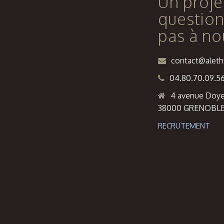
Un proje
question
pas à no
contact@alethi
04.80.70.09.5
4 avenue Doye
38000 GRENOBL
RECRUTEMENT