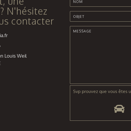
t, une
? N'hésitez
us contacter
a.fr
6
n Louis Weil
E
Svp prouvez que vous êtes u