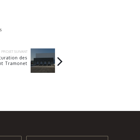
s
PROJET SUIVANT
turation des
nt Tramonet