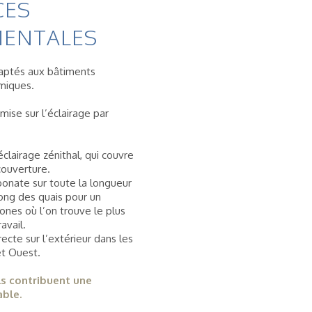
CES
ENTALES
daptés aux bâtiments
omiques.
mise sur l’éclairage par
clairage zénithal, qui couvre
couverture.
onate sur toute la longueur
long des quais pour un
ones où l’on trouve le plus
avail.
recte sur l’extérieur dans les
et Ouest.
ls contribuent une
ble.