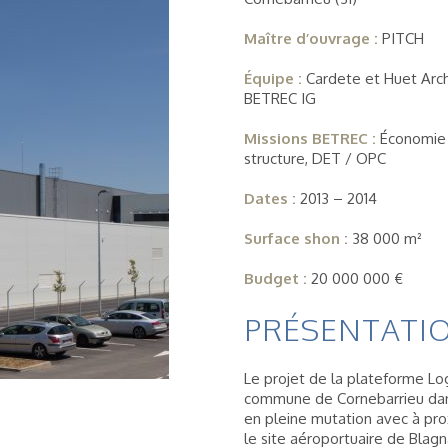
Maître d’ouvrage :
PITCH
Équipe :
Cardete et Huet Arch
BETREC IG
Missions BETREC :
Économie 
structure, DET / OPC
Dates :
2013 – 2014
Surface shon :
38 000 m²
Budget :
20 000 000 €
PRÉSENTATIO
Le projet de la plateforme Log
commune de Cornebarrieu dan
en pleine mutation avec à prox
le site aéroportuaire de Blagn