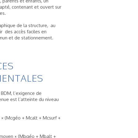
s, parents et enfants, un
apté, contenant et ouvert sur
es.
raphique de la structure, au
ir des accès faciles en
mun et de stationnement.
CES
ENTALES
 BDM, l’exigence de
nue est l’atteinte du niveau
e × (Mcgéo + Mcalt + Mcsurf +
 moyen × (Mbgéo + Mbalt +