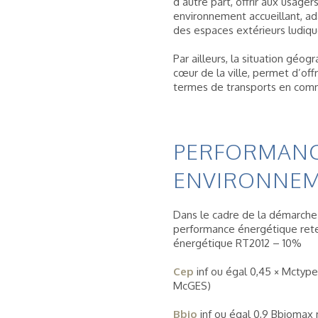
d’autre part, offrir aux usager
environnement accueillant, ad
des espaces extérieurs ludiqu
Par ailleurs, la situation géog
cœur de la ville, permet d’offr
termes de transports en com
PERFORMAN
ENVIRONNEM
Dans le cadre de la démarche
performance énergétique rete
énergétique RT2012 – 10%
Cep
inf ou égal 0,45 × Mctyp
McGES)
Bbio
inf ou égal 0,9 Bbiomax