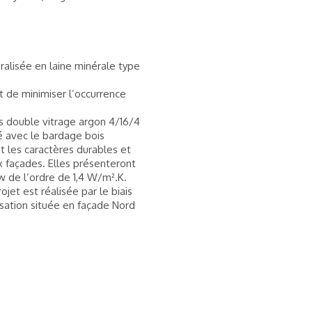
ralisée en laine minérale type
t de minimiser l’occurrence
s double vitrage argon 4/16/4
 avec le bardage bois
t les caractères durables et
x façades. Elles présenteront
 de l’ordre de 1,4 W/m².K.
jet est réalisée par le biais
sation située en façade Nord