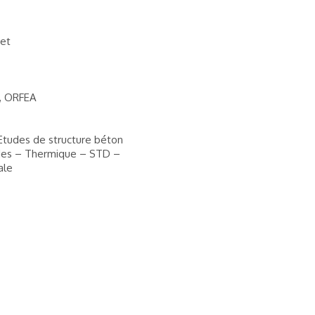
vet
G, ORFEA
Etudes de structure béton
ides – Thermique – STD –
ale