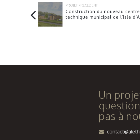
PROJET PRÉCÉDENT
Construction du nouveau centre
technique municipal de l’Isle d’
Un proje
question
pas à no
contact@alethi