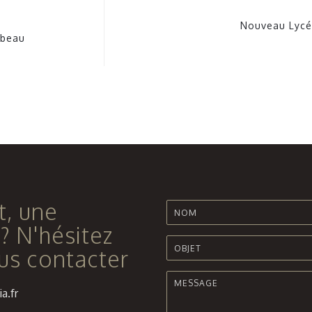
Nouveau Lycé
Abeau
t, une
? N'hésitez
us contacter
a.fr