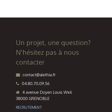
MECAMAT
Régional (1
» pour
300 lits) à
l’INSA à
Orléans
Villeurbanne
(69)
Campus de
Un projet, une question?
Lyon-Tech
N'hésitez pas à nous
La Doua
contacter
contact@alethia.fr
04.80.70.09.56
4 avenue Doyen Louis Weil
38000 GRENOBLE
RECRUTEMENT