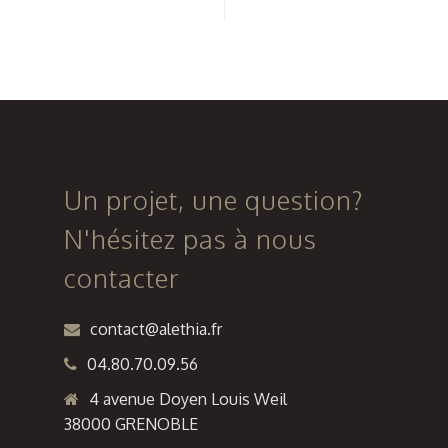
du
et
nouveau
extension
collège de
du collège
Saint
Fernand
Pierre de
Bouvier à
Chandieu
St Jean de
Bournay
Un projet, une question?
N'hésitez pas à nous
contacter
contact@alethia.fr
04.80.70.09.56
4 avenue Doyen Louis Weil
38000 GRENOBLE