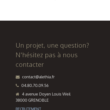
PLATEFORME
COMPLEXE
SPORTIVE
SPORTIF
SUR
AVEC
L’ESPACE
AMENAGEMENTS
MARY
EXTERIEURS
ROSE A
A
Un projet, une question?
GRANS
PUSIGNAN
N'hésitez pas à nous
contacter
contact@alethia.fr
04.80.70.09.56
4 avenue Doyen Louis Weil
38000 GRENOBLE
RECRUTEMENT