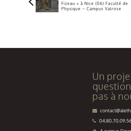
Fizeau » à Nice (06) Faculté de
Physique – Campus Valrose
Un proje
question
pas à no
contact@alethi
04.80.70.09.5