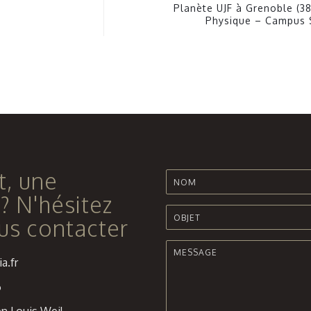
Planète UJF à Grenoble (38
Physique – Campus S
t, une
? N'hésitez
us contacter
a.fr
6