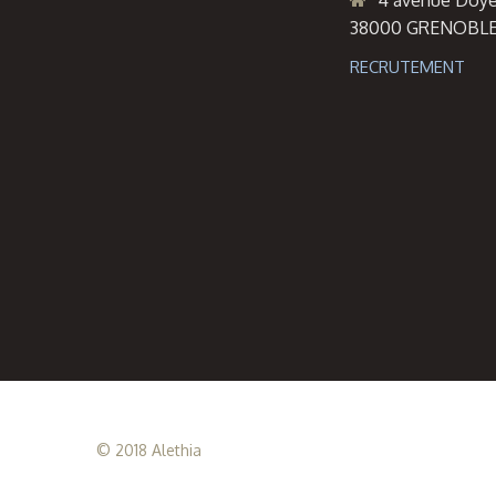
4 avenue Doye
38000 GRENOBL
RECRUTEMENT
© 2018 Alethia