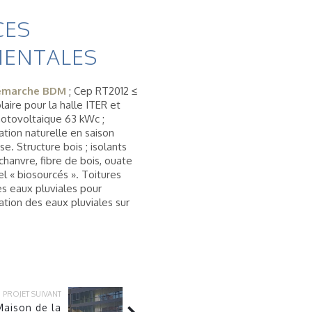
CES
ENTALES
démarche BDM
; Cep RT2012 ≤
aire pour la halle ITER et
photovoltaique 63 kWc ;
lation naturelle en saison
e. Structure bois ; isolants
chanvre, fibre de bois, ouate
el « biosourcés ». Toitures
es eaux pluviales pour
tration des eaux pluviales sur
PROJET SUIVANT
aison de la