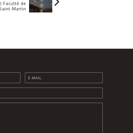
) Faculté de
aint-Martin
d’Hères