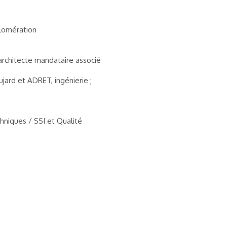
lomération
 architecte mandataire associé
jard et ADRET, ingénierie ;
hniques / SSI et Qualité