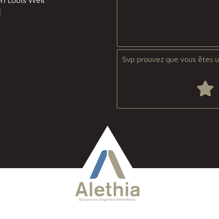
n Louis Weil
E
Svp prouvez que vous êtes u