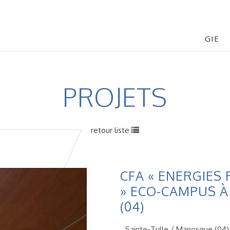
GIE
PROJETS
retour liste
CFA « ENERGIES
» ECO-CAMPUS À
(04)
Sainte-Tulle / Manosque (04)