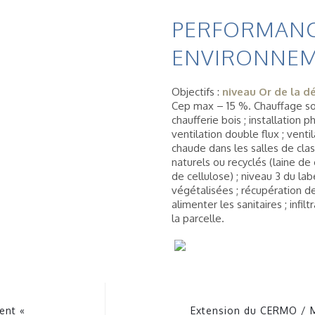
PERFORMAN
ENVIRONNEM
Objectifs :
niveau Or de la 
Cep max – 15 %. Chauffage sol
chaufferie bois ; installation 
ventilation double flux ; venti
chaude dans les salles de class
naturels ou recyclés (laine de 
de cellulose) ; niveau 3 du lab
végétalisées ; récupération d
alimenter les sanitaires ; infil
la parcelle.
ent «
Extension du CERMO / M